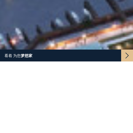
看着
为您
梦想
家