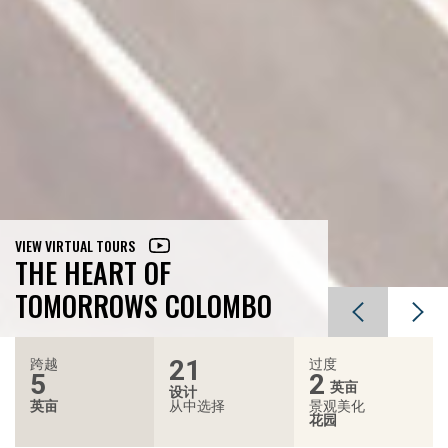
VIEW VIRTUAL TOURS
VIEW VIRTUAL TOURS
VIEW VIRTUAL TOURS
VIEW VIRTUAL TOURS
VIEW VIRTUAL TOURS
THE HEART OF
THE HEART OF
THE HEART OF
THE HEART OF
THE HEART OF
查看虚拟导览
查看虚拟导览
TOMORROWS COLOMBO
TOMORROWS COLOMBO
TOMORROWS COLOMBO
TOMORROWS COLOMBO
TOMORROWS COLOMBO
明天科伦坡的心脏
明天科伦坡的心脏
21
跨越
过度
5
2
英亩
设计
英亩
从中选择
景观美化
花园